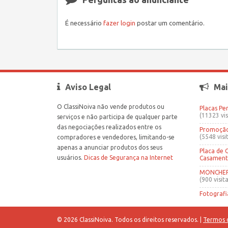
É necessário
fazer login
postar um comentário.
Aviso Legal
Mai
O ClassiNoiva não vende produtos ou
Placas Pe
(11323 vis
serviços e não participa de qualquer parte
das negociações realizados entre os
Promoção 
(5548 visi
compradores e vendedores, limitando-se
apenas a anunciar produtos dos seus
Placa de 
usuários.
Dicas de Segurança na Internet
Casamen
MONCHERR
(900 visita
Fotografi
© 2026 ClassiNoiva. Todos os direitos reservados. |
Termos 