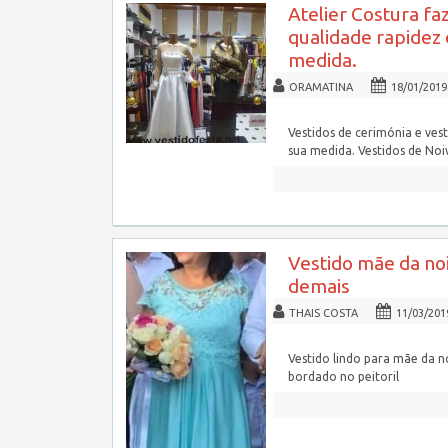
Atelier Costura fa
qualidade rapidez 
medida.
ORAMATINA
18/01/2019
Vestidos de cerimónia e ves
sua medida. Vestidos de Noi
Vestido mãe da noi
demais
THAIS COSTA
11/03/201
Vestido lindo para mãe da 
bordado no peitoril