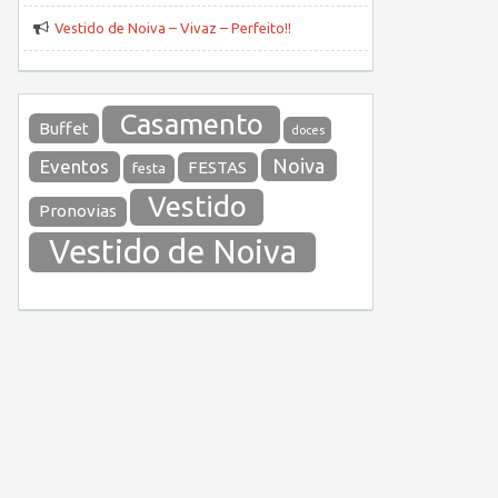
Vestido de Noiva – Vivaz – Perfeito!!
Casamento
Buffet
doces
Noiva
Eventos
FESTAS
festa
Vestido
Pronovias
Vestido de Noiva