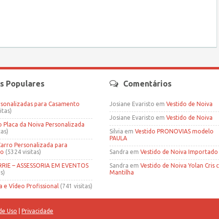
s Populares
Comentários
rsonalizadas para Casamento
Josiane Evaristo
em
Vestido de Noiva
itas)
Josiane Evaristo
em
Vestido de Noiva
Placa da Noiva Personalizada
tas)
Silvia
em
Vestido PRONOVIAS modelo
PAULA
Carro Personalizada para
to
(5324 visitas)
Sandra
em
Vestido de Noiva Importado
IE – ASSESSORIA EM EVENTOS
Sandra
em
Vestido de Noiva Yolan Cris
s)
Mantilha
a e Vídeo Profissional
(741 visitas)
de Uso
|
Privacidade