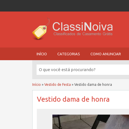
INÍCIO
CATEGORIAS
COMO ANUNCIAR
Início
»
Vestido de Festa
»
Vestido dama de honra
Vestido dama de honra