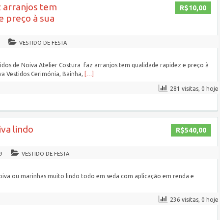
z arranjos tem
R$10,00
e preço à sua
VESTIDO DE FESTA
tidos de Noiva Atelier Costura faz arranjos tem qualidade rapidez e preço à
va Vestidos Cerimónia, Bainha,
[…]
281 visitas, 0 hoje
va lindo
R$540,00
9
VESTIDO DE FESTA
noiva ou marinhas muito lindo todo em seda com aplicação em renda e
236 visitas, 0 hoje