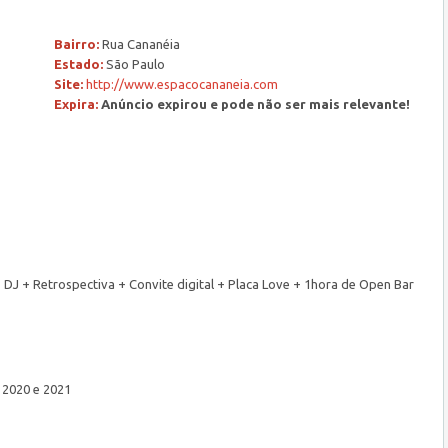
Bairro:
Rua Cananéia
Estado:
São Paulo
Site:
http://www.espacocananeia.com
Expira:
Anúncio expirou e pode não ser mais relevante!
DJ + Retrospectiva + Convite digital + Placa Love + 1hora de Open Bar
 2020 e 2021