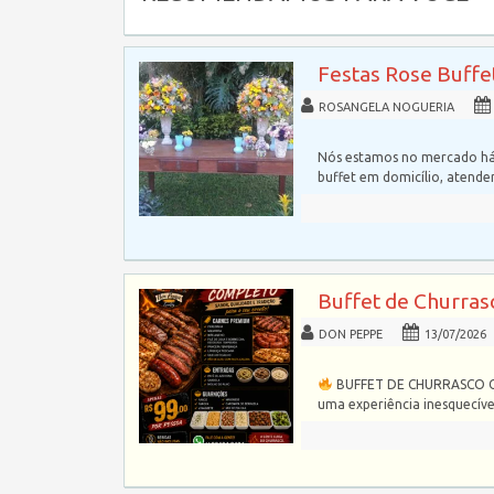
Festas Rose Buffe
ROSANGELA NOGUERIA
Nós estamos no mercado há 
buffet em domicílio, atend
Buffet de Churras
DON PEPPE
13/07/2026
BUFFET DE CHURRASCO C
uma experiência inesquecí