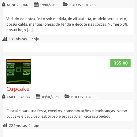
ALINE ZEIDAN
19/04/2025
BOLOS E DOCES
Vestido de noiva, feito sob medida, de alfaiataria, modelo sereia reto,
possui calda, mangas longas de renda e decote nas costas. Numero 38,
possui bojo
[…]
135 visitas, 0 hoje
R$5,00
Cupcake
CMCUPCAKE74
08/04/2021
BOLOS E DOCES
Cupcake para sua festa, eventos, comemorações e lembranças. Nosso
cupcake é delicioso, saboroso e espetacular. Faça seu pedido!
224 visitas, 0 hoje