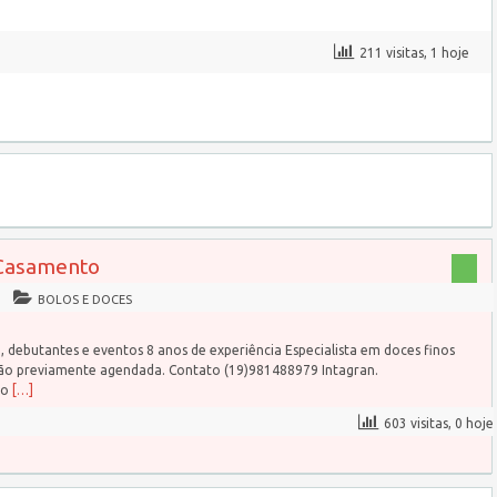
211 visitas, 1 hoje
 Casamento
BOLOS E DOCES
 debutantes e eventos 8 anos de experiência Especialista em doces finos
o previamente agendada. Contato (19)981488979 Intagran.
do
[…]
603 visitas, 0 hoje