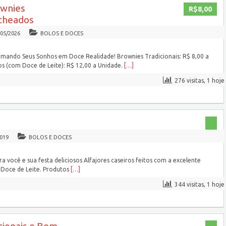
wnies
R$8,00
echeados
/05/2026
BOLOS E DOCES
rmando Seus Sonhos em Doce Realidade! Brownies Tradicionais: R$ 8,00 a
s (com Doce de Leite): R$ 12,00 a Unidade.
[…]
276 visitas, 1 hoje
2019
BOLOS E DOCES
ara você e sua festa deliciosos Alfajores caseiros feitos com a excelente
Doce de Leite. Produtos
[…]
344 visitas, 1 hoje