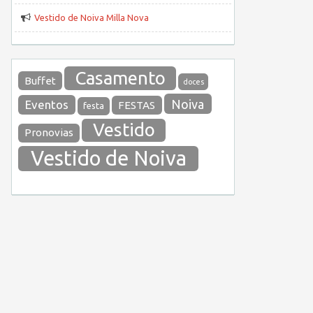
Vestido de Noiva Milla Nova
Casamento
Buffet
doces
Noiva
Eventos
FESTAS
festa
Vestido
Pronovias
Vestido de Noiva