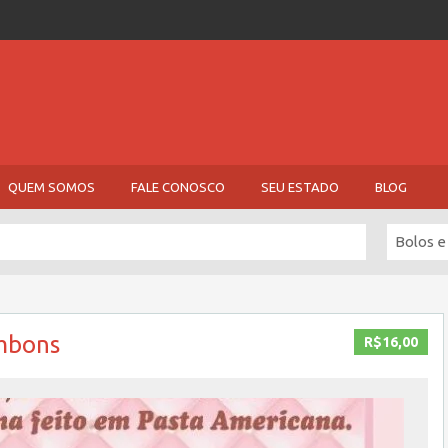
QUEM SOMOS
FALE CONOSCO
SEU ESTADO
BLOG
Bolos e
mbons
R$16,00