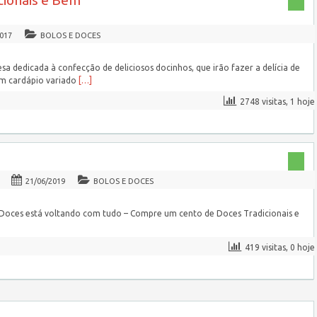
cionais e Bem
2017
BOLOS E DOCES
a dedicada à confecção de deliciosos docinhos, que irão fazer a delícia de
um cardápio variado
[…]
2748 visitas, 1 hoje
21/06/2019
BOLOS E DOCES
oces está voltando com tudo – Compre um cento de Doces Tradicionais e
]
419 visitas, 0 hoje