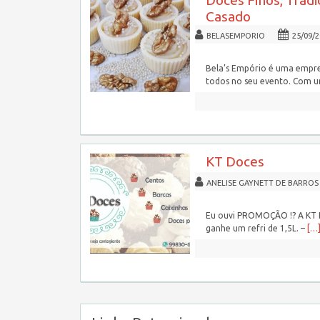
Doces Finos, Tradi
Casado
BELASEMPORIO
25/09/
Bela’s Empório é uma empres
todos no seu evento. Com 
KT Doces
ANELISE GAYNETT DE BARROS
Eu ouvi PROMOÇÃO !? A KT D
ganhe um refri de 1,5L. –
[…