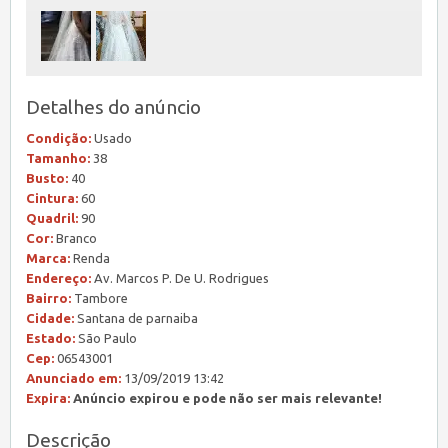
Detalhes do anúncio
Condição:
Usado
Tamanho:
38
Busto:
40
Cintura:
60
Quadril:
90
Cor:
Branco
Marca:
Renda
Endereço:
Av. Marcos P. De U. Rodrigues
Bairro:
Tambore
Cidade:
Santana de parnaiba
Estado:
São Paulo
Cep:
06543001
Anunciado em:
13/09/2019 13:42
Expira:
Anúncio expirou e pode não ser mais relevante!
Descrição