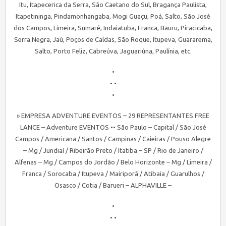
Itu, Itapecerica da Serra, São Caetano do Sul, Bragança Paulista,
Itapetininga, Pindamonhangaba, Mogi Guaçu, Poá, Salto, São José
dos Campos, Limeira, Sumaré, Indaiatuba, Franca, Bauru, Piracicaba,
Serra Negra, Jaú, Poços de Caldas, São Roque, Itupeva, Guararema,
Salto, Porto Feliz, Cabreúva, Jaguariúna, Paulínia, etc.
•
• •
•
» EMPRESA ADVENTURE EVENTOS – 29 REPRESENTANTES FREE
LANCE – Adventure EVENTOS •• São Paulo – Capital / São José
Campos / Americana / Santos / Campinas / Caieiras / Pouso Alegre
– Mg / Jundiaí / Ribeirão Preto / Itatiba – SP / Rio de Janeiro /
Alfenas – Mg / Campos do Jordão / Belo Horizonte – Mg / Limeira /
Franca / Sorocaba / Itupeva / Mairiporã / Atibaia / Guarulhos /
Osasco / Cotia / Barueri – ALPHAVILLE –
•
• •