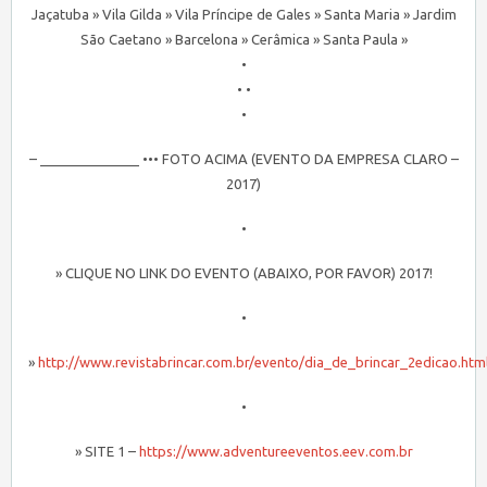
Jaçatuba » Vila Gilda » Vila Príncipe de Gales » Santa Maria » Jardim
São Caetano » Barcelona » Cerâmica » Santa Paula »
•
• •
•
– _____________ ••• FOTO ACIMA (EVENTO DA EMPRESA CLARO –
2017)
•
» CLIQUE NO LINK DO EVENTO (ABAIXO, POR FAVOR) 2017!
•
»
http://www.revistabrincar.com.br/evento/dia_de_brincar_2edicao.htm
•
» SITE 1 –
https://www.adventureeventos.eev.com.br