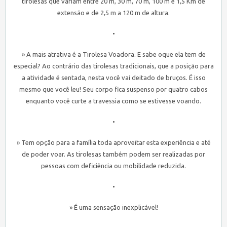
tirolesas que variam entre 20 m, 30 m, 70 m, 100 m e 1,5 Km de
extensão e de 2,5 m a 120 m de altura.
•
» A mais atrativa é a Tirolesa Voadora. E sabe oque ela tem de
especial? Ao contrário das tirolesas tradicionais, que a posição para
a atividade é sentada, nesta você vai deitado de bruços. É isso
mesmo que você leu! Seu corpo fica suspenso por quatro cabos
enquanto você curte a travessia como se estivesse voando.
•
» Tem opção para a família toda aproveitar esta experiência e até
de poder voar. As tirolesas também podem ser realizadas por
pessoas com deficiência ou mobilidade reduzida.
•
» É uma sensação inexplicável!