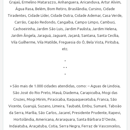
Grajaú, Ermelino Matarazzo, Anhanguera, Aricanduva, Artur Alvim,
Água Rasa, Belém, Bom Retiro, Brasilândia, Cursino, Cidade
Tiradentes, Cidade Líder, Cidade Dutra, Cidade Ademar, Casa Verde,
Carrão, Capão Redondo, Cangaíba, Campo Limpo, Cambuci,
Cachoeirinha, Jardim São Luis, Jardim Paulista, Jardim Helena,
Jardim Ângela, Jaraguá, Jaguaré, Jaçanã, Santana, Santa Cecília,
Vila Guilherme, Vila Matilde, Freguesia do Ó, Bela Vista, Pirituba,
etc.
•
• •
•
» São mais de 1.000 cidades atendidas, como: – Aguas de Lindoia,
São José do Rio Preto, Mauá, Diadema, Carapicuíba, Mogi das
Cruzes, Mogi Mirim, Piracicaba, Itaquaquecetuba, Franca, São
Vicente, Guarujá, Suzano, Limeira, Taubaté, Embu, Sumaré, Taboão
da Serra, Marília, São Carlos, Jacareí, Presidente Prudente, Itapevi,
Hortolândia, Americana, Araraquara, Santa Bárbara D’Oeste,
Indaiatuba, Araçatuba, Cotia, Serra Negra, Ferraz de Vasconcelos,