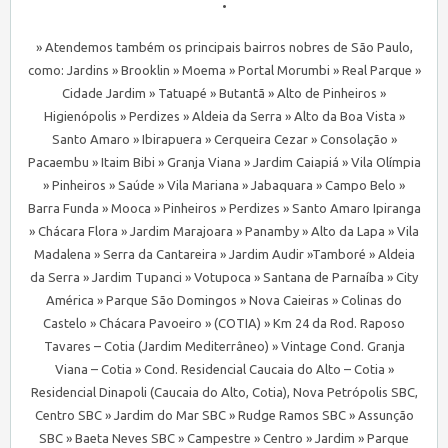
•
» Atendemos também os principais bairros nobres de São Paulo,
como: Jardins » Brooklin » Moema » Portal Morumbi » Real Parque »
Cidade Jardim » Tatuapé » Butantã » Alto de Pinheiros »
Higienópolis » Perdizes » Aldeia da Serra » Alto da Boa Vista »
Santo Amaro » Ibirapuera » Cerqueira Cezar » Consolação »
Pacaembu » Itaim Bibi » Granja Viana » Jardim Caiapiá » Vila Olímpia
» Pinheiros » Saúde » Vila Mariana » Jabaquara » Campo Belo »
Barra Funda » Mooca » Pinheiros » Perdizes » Santo Amaro Ipiranga
» Chácara Flora » Jardim Marajoara » Panamby » Alto da Lapa » Vila
Madalena » Serra da Cantareira » Jardim Audir »Tamboré » Aldeia
da Serra » Jardim Tupanci » Votupoca » Santana de Parnaíba » City
América » Parque São Domingos » Nova Caieiras » Colinas do
Castelo » Chácara Pavoeiro » (COTIA) » Km 24 da Rod. Raposo
Tavares – Cotia (Jardim Mediterrâneo) » Vintage Cond. Granja
Viana – Cotia » Cond. Residencial Caucaia do Alto – Cotia »
Residencial Dinapoli (Caucaia do Alto, Cotia), Nova Petrópolis SBC,
Centro SBC » Jardim do Mar SBC » Rudge Ramos SBC » Assunção
SBC » Baeta Neves SBC » Campestre » Centro » Jardim » Parque