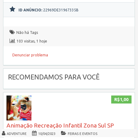
ID ANÚNCIO:
22969DE31967335B
Não há Tags
103 visitas, 1 hoje
Denunciar problema
RECOMENDAMOS PARA VOCÊ
R$1,00
Animação Recreação Infantil Zona Sul SP
ADVENTURE
10/04/2023
FEIRAS E EVENTOS