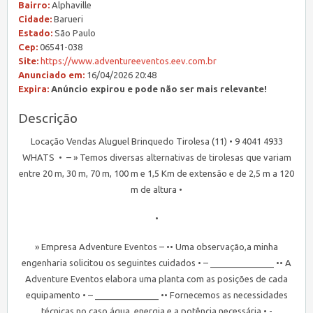
Bairro:
Alphaville
Cidade:
Barueri
Estado:
São Paulo
Cep:
06541-038
Site:
https://www.adventureeventos.eev.com.br
Anunciado em:
16/04/2026 20:48
Expira:
Anúncio expirou e pode não ser mais relevante!
Descrição
Locação Vendas Aluguel Brinquedo Tirolesa (11) • 9 4041 4933
WHATS • – » Temos diversas alternativas de tirolesas que variam
entre 20 m, 30 m, 70 m, 100 m e 1,5 Km de extensão e de 2,5 m a 120
m de altura •
•
» Empresa Adventure Eventos – •• Uma observação,a minha
engenharia solicitou os seguintes cuidados • – _____________ •• A
Adventure Eventos elabora uma planta com as posições de cada
equipamento • – _____________ •• Fornecemos as necessidades
técnicas no caso água, energia e a potência necessária • -