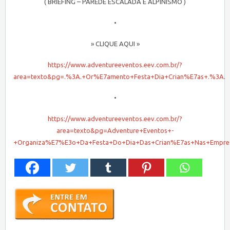
( BRIEFING – PAREDE ESCALADA E ALPINISMO )
•
» CLIQUE AQUI »
https://www.adventureeventos.eev.com.br/?
area=texto&pg=.%3A.+Or%E7amento+Festa+Dia+Crian%E7as+.%3A
.
•
https://www.adventureeventos.eev.com.br/?
area=texto&pg=Adventure+Eventos+-
+Organiza%E7%E3o+Da+Festa+Do+Dia+Das+Crian%E7as+Nas+Empre