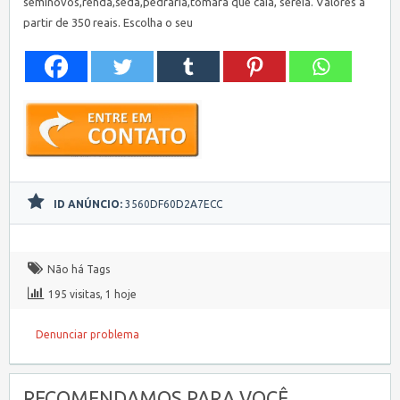
seminovos,renda,seda,pedraria,tomara que caia, sereia. Valores a
partir de 350 reais. Escolha o seu
ID ANÚNCIO:
3560DF60D2A7ECC
Não há Tags
195 visitas, 1 hoje
Denunciar problema
RECOMENDAMOS PARA VOCÊ