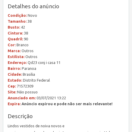
Detalhes do anúncio
Condição:
Novo
Tamanho:
38
Busto:
42
Cintura:
38
Quadril:
90
Cor:
Branco
Marca:
Outros
Estilista:
Outros
Endereço:
Qd23 conj i casa 11
Bairro:
Paranoa
Cidade:
Brasilia
Estado:
Distrito Federal
Cep:
71572309
Site:
Não possuo
Anunciado em:
03/07/2021 13:22
Expira:
Anúncio expirou e pode não ser mais relevante!
Descrição
Lindos vestidos de noiva novos e