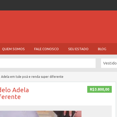
QUEM SOMOS
FALE CONOSCO
SEU ESTADO
BLOG
Vestido
Adela em tule poá e renda super diferente
delo Adela
R$3.800,00
ferente