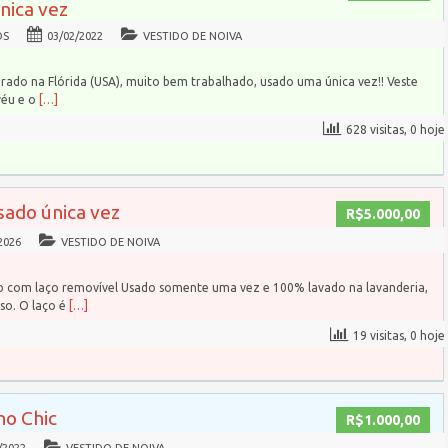
única vez
OS
03/02/2022
VESTIDO DE NOIVA
rado na Flórida (USA), muito bem trabalhado, usado uma única vez!! Veste
véu e o
[…]
628 visitas, 0 hoje
sado única vez
R$5.000,00
2026
VESTIDO DE NOIVA
do com laço removível Usado somente uma vez e 100% lavado na lavanderia,
so. O laço é
[…]
19 visitas, 0 hoje
ho Chic
R$1.000,00