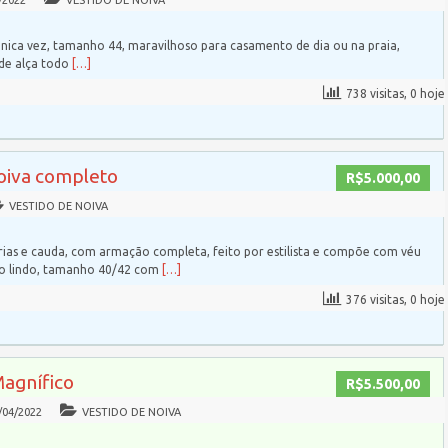
/2022
VESTIDO DE NOIVA
nica vez, tamanho 44, maravilhoso para casamento de dia ou na praia,
 de alça todo
[…]
738 visitas, 0 hoje
noiva completo
R$5.000,00
VESTIDO DE NOIVA
ias e cauda, com armação completa, feito por estilista e compõe com véu
to lindo, tamanho 40/42 com
[…]
376 visitas, 0 hoje
Magnífico
R$5.500,00
/04/2022
VESTIDO DE NOIVA