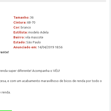
Tamanho:
36
Cintura:
68-70
Cor:
branco
Estilista:
modelo Adela
Bairro:
vila mascote
Estado:
São Paulo
Anunciado em:
14/04/2019 18:56
vante!
renda super diferente! Acompanha o VÉU!
rincesa, e com um acabamento maravilhoso de bicos de renda por todo o
 renda.