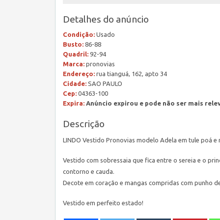
Detalhes do anúncio
Condição:
Usado
Busto:
86-88
Quadril:
92-94
Marca:
pronovias
Endereço:
rua tianguá, 162, apto 34
Cidade:
SAO PAULO
Cep:
04363-100
Expira:
Anúncio expirou e pode não ser mais rele
Descrição
LINDO Vestido Pronovias modelo Adela em tule poá e 
Vestido com sobressaia que fica entre o sereia e o p
contorno e cauda.
Decote em coração e mangas compridas com punho de
Vestido em perfeito estado!