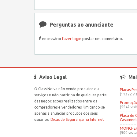
Perguntas ao anunciante
É necessário
fazer login
postar um comentário.
Aviso Legal
Mai
O ClassiNoiva não vende produtos ou
Placas Pe
(11322 vis
serviços e não participa de qualquer parte
das negociações realizados entre os
Promoção 
(5547 visi
compradores e vendedores, limitando-se
apenas a anunciar produtos dos seus
Placa de 
usuários.
Dicas de Segurança na Internet
Casamen
MONCHERR
(900 visita