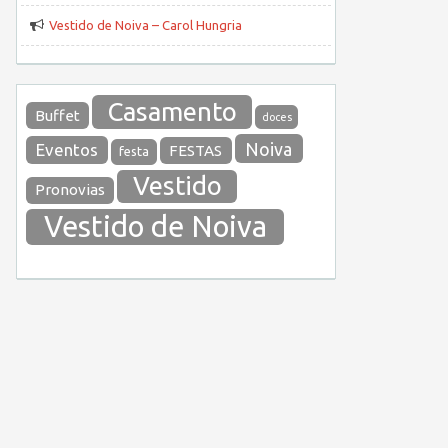
Vestido de Noiva – Carol Hungria
Casamento
Buffet
doces
Noiva
Eventos
FESTAS
festa
Vestido
Pronovias
Vestido de Noiva