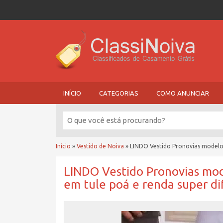
INÍCIO
CATEGORIAS
COMO ANUNCIAR
Início
»
Vestido de Noiva
»
LINDO Vestido Pronovias modelo 
LINDO Vestido Pronovias mo
em tule poá e renda super di