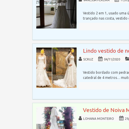
VANESSA PEREIRA
17/05
Vestido 2 em 1, usado uma ú
trançado nas costa, vestido
Lindo vestido de 
SCRUZ
04/11/2020
Vestido bordado com pedrar
catedral de 4 metros… mui
Vestido de Noiva 
LOHANA MONTEIRO
29