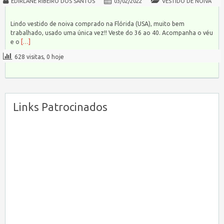
EDIRLANE RIBEIRO DOS SANTOS
03/02/2022
VESTIDO DE NOIVA
Lindo vestido de noiva comprado na Flórida (USA), muito bem
trabalhado, usado uma única vez!! Veste do 36 ao 40. Acompanha o véu
e o
[…]
628 visitas, 0 hoje
Links Patrocinados