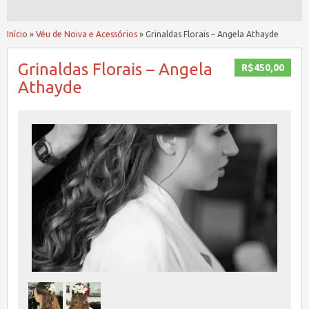
Início
»
Véu de Noiva e Acessórios
»
Grinaldas Florais – Angela Athayde
Grinaldas Florais – Angela
R$450,00
Athayde