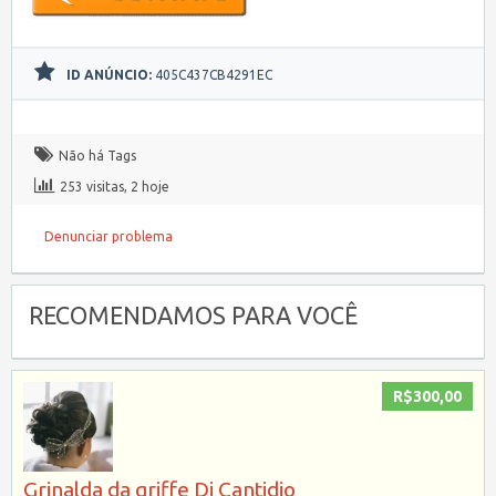
ID ANÚNCIO:
405C437CB4291EC
Não há Tags
253 visitas, 2 hoje
Denunciar problema
RECOMENDAMOS PARA VOCÊ
R$300,00
Grinalda da griffe Di Cantidio