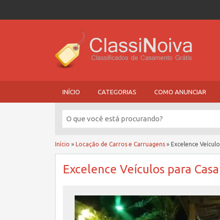
INÍCIO
CATEGORIAS
COMO ANUNCIAR
Início
»
Locação de Carros e Carruagens
»
Excelence Veícul
Excelence Veículos para Cas