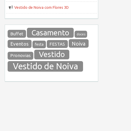
Vestido de Noiva com Flores 3D
Casamento
Buffet
doces
Noiva
Eventos
FESTAS
festa
Vestido
Pronovias
Vestido de Noiva