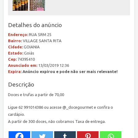
Detalhes do anúncio
Endereço:
RUA SRM 25
Bairro:
VILLAGE SANTA RITA
Cidade:
GOIANIA
Estado:
Goiás
Cep:
74395410
Anunciado em:
13/03/2019 12:36
Expira:
Anúncio expirou e pode não ser mais relevante!
Descrição
Doces e trufas a partir de 70,00
Ligue 62 991014386 ou acesse @_docegourmet e confira o
cardápio.
A partir de 300 doces, não cobramos Taxa de entrega.