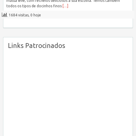
massa leve, com recheios deliciosos a sua escolha. Temos também
todos os tipos de docinhos finos
[…]
1684 visitas, 0 hoje
Links Patrocinados