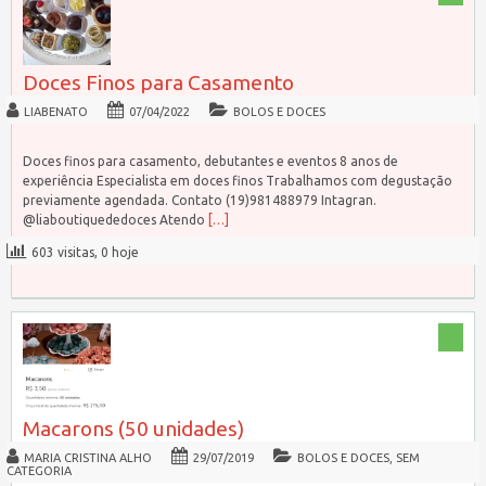
Doces Finos para Casamento
LIABENATO
07/04/2022
BOLOS E DOCES
Doces finos para casamento, debutantes e eventos 8 anos de
experiência Especialista em doces finos Trabalhamos com degustação
previamente agendada. Contato (19)981488979 Intagran.
@liaboutiquededoces Atendo
[…]
603 visitas, 0 hoje
Macarons (50 unidades)
MARIA CRISTINA ALHO
29/07/2019
BOLOS E DOCES
,
SEM
CATEGORIA