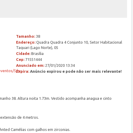
Tamanho:
38
Endereço:
Quadra Quadra 4 Conjunto 10, Setor Habitacional
Taquari (Lago Norte), 05
Cidade:
Brasília
Cep:
71551444
Anunciado em:
27/01/2020 13:34
eventos/5/o-
Expira:
Anúncio expirou e pode não ser mais relevante!
manho 38. Altura noita 1.73m. Vestido acompanha anagua e cinto
 extensão de 4 metros.
ahnted Camélias com galhos em zirconias.