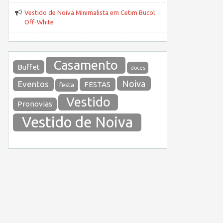
Vestido de Noiva Minimalista em Cetim Bucol
Off-White
Casamento
Buffet
doces
Noiva
Eventos
FESTAS
festa
Vestido
Pronovias
Vestido de Noiva