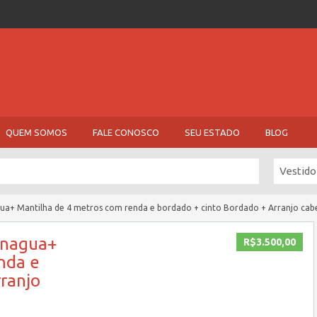
QUEM SOMOS
FALE CONOSCO
SEU ESTADO
BLOG
Vestido
ua+ Mantilha de 4 metros com renda e bordado + cinto Bordado + Arranjo cabe
Anagua+
R$3.500,00
nda e
ranjo