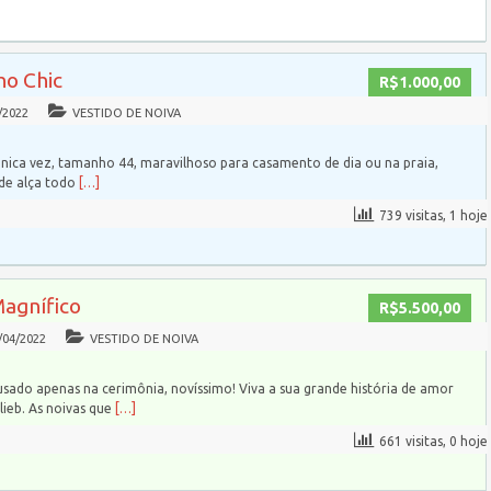
ho Chic
R$1.000,00
/2022
VESTIDO DE NOIVA
nica vez, tamanho 44, maravilhoso para casamento de dia ou na praia,
 de alça todo
[…]
739 visitas, 1 hoje
Magnífico
R$5.500,00
/04/2022
VESTIDO DE NOIVA
usado apenas na cerimônia, novíssimo! Viva a sua grande história de amor
ieb. As noivas que
[…]
661 visitas, 0 hoje