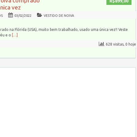
Noiva comprado
R$899,00
única vez
OS
03/02/2022
VESTIDO DE NOIVA
rado na Flórida (USA), muito bem trabalhado, usado uma única vez!! Veste
véu e o
[…]
628 visitas, 0 hoje