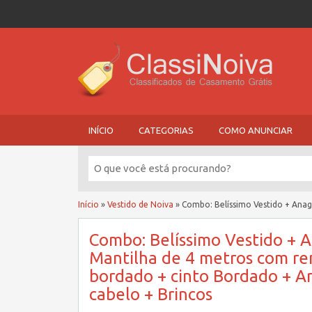
INÍCIO
CATEGORIAS
COMO ANUNCIAR
Início
»
Vestido de Noiva
»
Combo: Belíssimo Vestido + Anag
Combo: Belíssimo Vestido + 
Mantilha de 4 metros com re
bordado + cinto Bordado + Ar
cabelo + Brincos