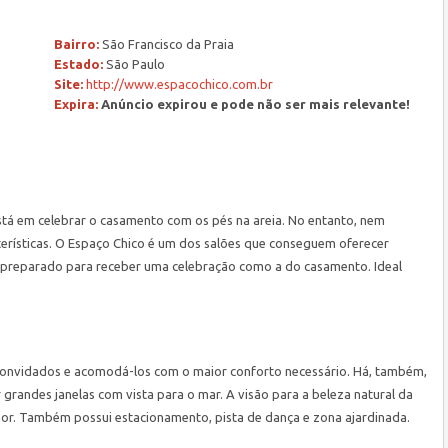
Bairro:
São Francisco da Praia
Estado:
São Paulo
Site:
http://www.espacochico.com.br
Expira:
Anúncio expirou e pode não ser mais relevante!
stá em celebrar o casamento com os pés na areia. No entanto, nem
terísticas. O Espaço Chico é um dos salões que conseguem oferecer
e preparado para receber uma celebração como a do casamento. Ideal
convidados e acomodá-los com o maior conforto necessário. Há, também,
 grandes janelas com vista para o mar. A visão para a beleza natural da
hor. Também possui estacionamento, pista de dança e zona ajardinada.