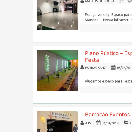
MATEUS DE SOUZA
09/
Espaço versaty. Espaço para
Mandaqui. Nossa infraestru
Piano Rústico – Es
Festa
ESDRAS SANZ
05/12/201
Alugamos espaço para Festas
Barracão Eventos
AJS
31/01/2019