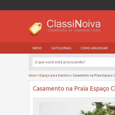
INÍCIO
CATEGORIAS
COMO ANUNCIAR
Início
»
Espaço para Eventos
»
Casamento na Praia Espaço 
Casamento na Praia Espaço C