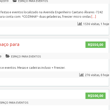
04/2019
ESPAÇO PARA EVENTOS
 festas e eventos localizado na Avenida Engenheiro Caetano Álvares -7242
tura conta com: *COZINHA*- duas geladeiras, freezer micro ondas
[…]
1536 visitas, 1 hoje
paço para
R$550,00
9
ESPAÇO PARA EVENTOS
 e eventos. Mesas e cadeiras incluso + Freezer.
276 visitas, 0 hoje
R$500,00
ESPAÇO PARA EVENTOS