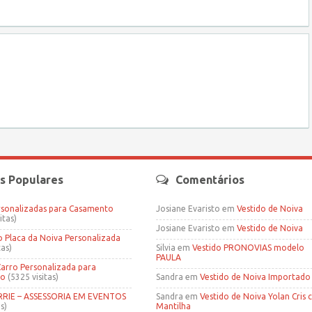
s Populares
Comentários
rsonalizadas para Casamento
Josiane Evaristo
em
Vestido de Noiva
itas)
Josiane Evaristo
em
Vestido de Noiva
Placa da Noiva Personalizada
tas)
Silvia
em
Vestido PRONOVIAS modelo
PAULA
Carro Personalizada para
to
(5325 visitas)
Sandra
em
Vestido de Noiva Importado
IE – ASSESSORIA EM EVENTOS
Sandra
em
Vestido de Noiva Yolan Cris
s)
Mantilha