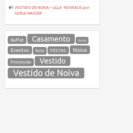
VESTIDO DE NOIVA – LILLA -NOVEAUS por
GISELE NASSER
Casamento
Buffet
doces
Noiva
Eventos
FESTAS
festa
Vestido
Pronovias
Vestido de Noiva