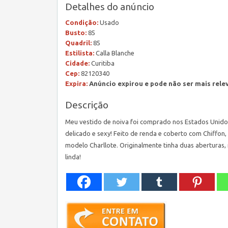
Detalhes do anúncio
Condição:
Usado
Busto:
85
Quadril:
85
Estilista:
Calla Blanche
Cidade:
Curitiba
Cep:
82120340
Expira:
Anúncio expirou e pode não ser mais rele
Descrição
Meu vestido de noiva foi comprado nos Estados Unido
delicado e sexy! Feito de renda e coberto com Chiffon,
modelo Charllote. Originalmente tinha duas aberturas, 
linda!