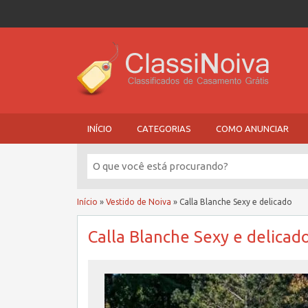
INÍCIO
CATEGORIAS
COMO ANUNCIAR
Início
»
Vestido de Noiva
»
Calla Blanche Sexy e delicado
Calla Blanche Sexy e delicad