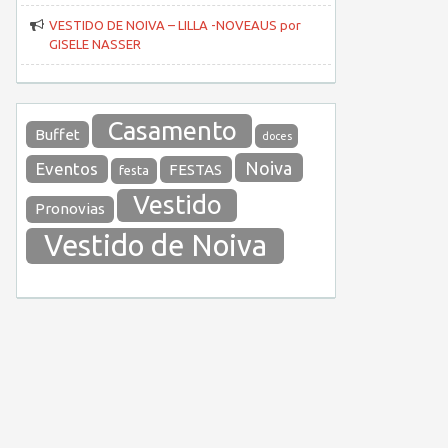
VESTIDO DE NOIVA – LILLA -NOVEAUS por
GISELE NASSER
Casamento
Buffet
doces
Noiva
Eventos
FESTAS
festa
Vestido
Pronovias
Vestido de Noiva