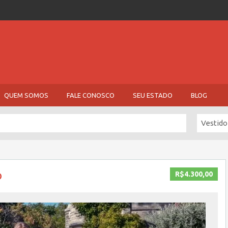
QUEM SOMOS
FALE CONOSCO
SEU ESTADO
BLOG
Vestido
o
R$4.300,00