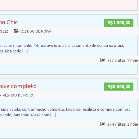
ho Chic
R$1.000,00
/2022
VESTIDO DE NOIVA
nica vez, tamanho 44, maravilhoso para casamento de dia ou na praia,
 de alça todo
[…]
737 visitas, 1 hoje
noiva completo
R$5.000,00
VESTIDO DE NOIVA
ias e cauda, com armação completa, feito por estilista e compõe com véu
to lindo, tamanho 40/42 com
[…]
374 visitas, 2 hoje