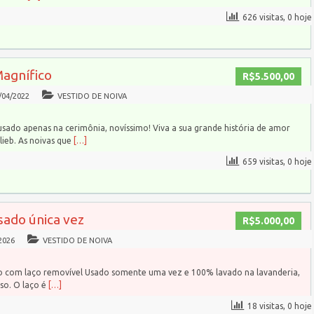
626 visitas, 0 hoje
Magnífico
R$5.500,00
/04/2022
VESTIDO DE NOIVA
usado apenas na cerimônia, novíssimo! Viva a sua grande história de amor
ieb. As noivas que
[…]
659 visitas, 0 hoje
sado única vez
R$5.000,00
2026
VESTIDO DE NOIVA
do com laço removível Usado somente uma vez e 100% lavado na lavanderia,
so. O laço é
[…]
18 visitas, 0 hoje