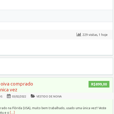
229 visitas, 1 hoje
Noiva comprado
R$899,00
única vez
OS
03/02/2022
VESTIDO DE NOIVA
rado na Flórida (USA), muito bem trabalhado, usado uma única vez!! Veste
véu e o
[…]