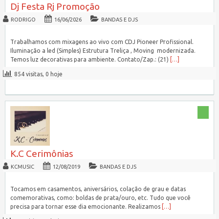
Dj Festa Rj Promoção
RODRIGO
16/06/2026
BANDAS E DJS
Trabalhamos com mixagens ao vivo com CDJ Pioneer Profissional.
Iluminação a led (Simples) Estrutura Treliça , Moving modernizada.
Temos luz decorativas para ambiente. Contato/Zap.: (21)
[…]
854 visitas, 0 hoje
K.C Cerimônias
KCMUSIC
12/08/2019
BANDAS E DJS
Tocamos em casamentos, aniversários, colação de grau e datas
comemorativas, como: boldas de prata/ouro, etc. Tudo que você
precisa para tornar esse dia emocionante. Realizamos
[…]