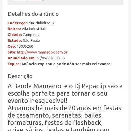
Detalhes do anúncio
Endereço:
Rua Pinheiros, 7
Bairro:
Vila Industrial
Cidade:
Campinas
Estado:
São Paulo
Cep:
13035260
Site:
http://www.mamadoc.com.br
Anunciado em:
30/05/2025 12:32
Expira:
Anúncio expirou e pode não ser mais relevante!
Descrição
A
Banda Mamadoc
e o Dj Papaclip são
a
escolha perfeita para tornar o seu
evento inesquecível
!
Atuamos há mais de 20 anos em festas
de casamento, serenatas, bailes,
formaturas, festas de flashback,
aniversários,
bodas e também com