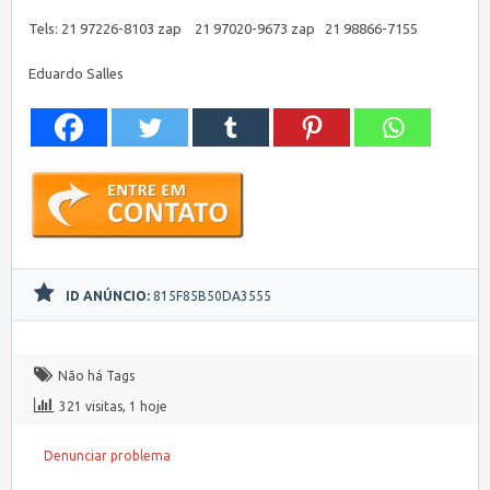
Tels: 21 97226-8103 zap 21 97020-9673 zap 21 98866-7155
Eduardo Salles
ID ANÚNCIO:
815F85B50DA3555
Não há Tags
321 visitas, 1 hoje
Denunciar problema