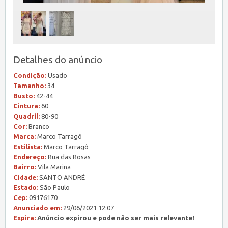
Detalhes do anúncio
Condição:
Usado
Tamanho:
34
Busto:
42-44
Cintura:
60
Quadril:
80-90
Cor:
Branco
Marca:
Marco Tarragô
Estilista:
Marco Tarragô
Endereço:
Rua das Rosas
Bairro:
Vila Marina
Cidade:
SANTO ANDRÉ
Estado:
São Paulo
Cep:
09176170
Anunciado em:
29/06/2021 12:07
Expira:
Anúncio expirou e pode não ser mais relevante!