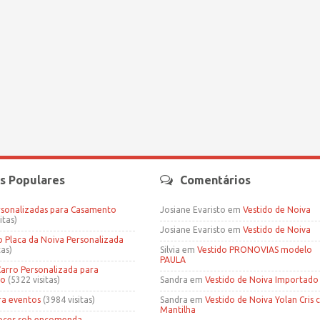
s Populares
Comentários
rsonalizadas para Casamento
Josiane Evaristo
em
Vestido de Noiva
itas)
Josiane Evaristo
em
Vestido de Noiva
Placa da Noiva Personalizada
tas)
Silvia
em
Vestido PRONOVIAS modelo
PAULA
Carro Personalizada para
to
(5322 visitas)
Sandra
em
Vestido de Noiva Importado
ra eventos
(3984 visitas)
Sandra
em
Vestido de Noiva Yolan Cris
Mantilha
oces sob encomenda.