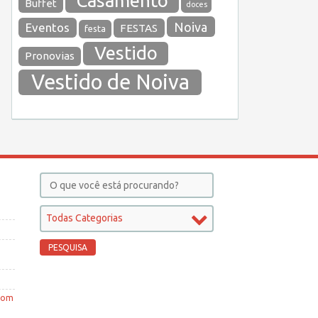
Casamento
Buffet
doces
Noiva
Eventos
FESTAS
festa
Vestido
Pronovias
Vestido de Noiva
Todas Categorias
 com