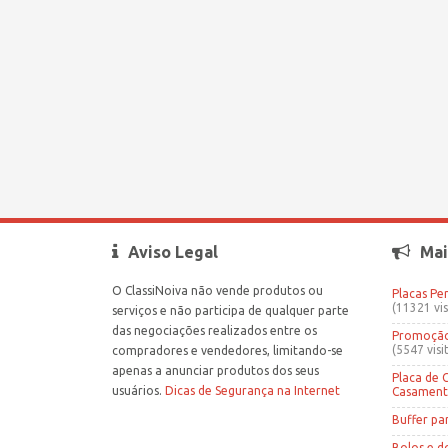
Aviso Legal
Mai
O ClassiNoiva não vende produtos ou
Placas Pe
(11321 vis
serviços e não participa de qualquer parte
das negociações realizados entre os
Promoção 
(5547 visi
compradores e vendedores, limitando-se
apenas a anunciar produtos dos seus
Placa de 
usuários.
Dicas de Segurança na Internet
Casamen
Buffer pa
Bolos e d