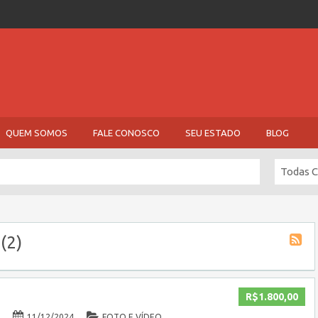
QUEM SOMOS
FALE CONOSCO
SEU ESTADO
BLOG
Todas C
(2)
R$1.800,00
11/12/2024
FOTO E VÍDEO