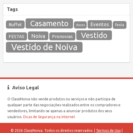
Tags
Casamento
Eventos
Buffet
festa
doces
Vestido
Noiva
FESTAS
Pronovias
Vestido de Noiva
Aviso Legal
O ClassiNoiva não vende produtos ou serviços e não participa de
qualquer parte das negociações realizados entre os compradores e
vendedores, limitando-se apenas a anunciar produtos dos seus
usuários.
Dicas de Segurança na Internet
© 2026 ClassiNoiva. Todos os direitos reservados. |
Termos de Uso
|