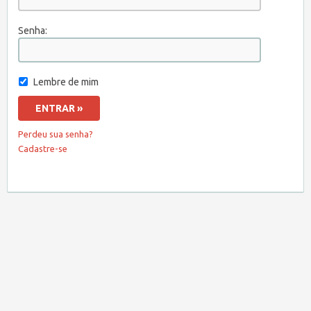
Senha:
Lembre de mim
Perdeu sua senha?
Cadastre-se