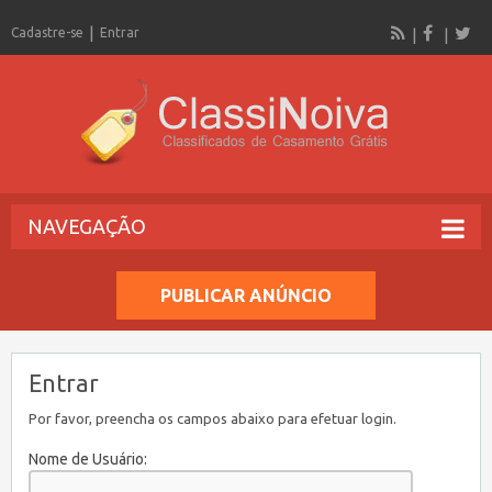
Cadastre-se
Entrar
NAVEGAÇÃO
PUBLICAR ANÚNCIO
Entrar
Por favor, preencha os campos abaixo para efetuar login.
Nome de Usuário: