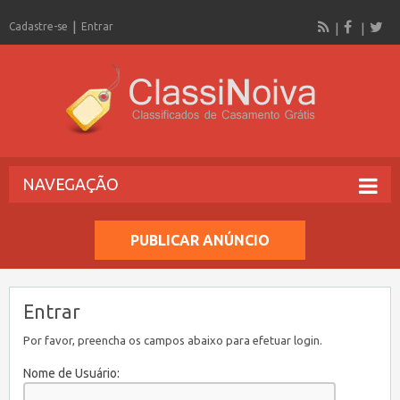
Cadastre-se
Entrar
NAVEGAÇÃO
PUBLICAR ANÚNCIO
Entrar
Por favor, preencha os campos abaixo para efetuar login.
Nome de Usuário: