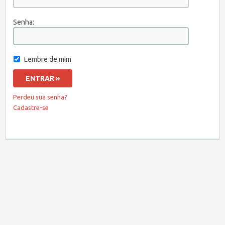
Senha:
Lembre de mim
Perdeu sua senha?
Cadastre-se