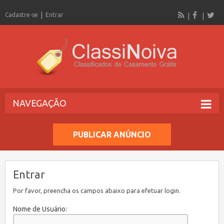
Cadastre-se
Entrar
NAVEGAÇÃO
PUBLICAR ANÚNCIO
Entrar
Por favor, preencha os campos abaixo para efetuar login.
Nome de Usuário: