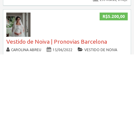
R$5.200,00
Vestido de Noiva | Pronovias Barcelona
CAROLINA ABREU
15/06/2022
VESTIDO DE NOIVA
Lindo vestido de noiva, impecável da Pronovias de 2019, usado em
dezembro de 2021. Tem alguns detalhes que não podem ser vistos nas
fotos, como
[…]
396 visitas, 1 hoje
R$25.000,00
Vestido de Noiva Outubro de 2021 Usado
TAIS MARIA BRENNER
07/06/2022
VESTIDO DE NOIVA