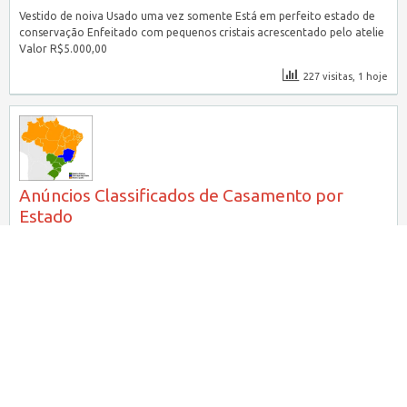
Vestido de noiva Usado uma vez somente Está em perfeito estado de
conservação Enfeitado com pequenos cristais acrescentado pelo atelie
Valor R$5.000,00
227 visitas, 1 hoje
Anúncios Classificados de Casamento por
Estado
CLASSINOIVA
29/10/2010
ANÚNCIOS POR ESTADO
Anúncios Classificados de Casamento por Estado - Classificados online
específico para as atividades relacionadas a casamentos, 15 anos,
festas e eventos.
Acre
,
Alagoas
,
Amapá
,
Amazonas
,
Bahia
,
Ceará
,
Distrito Federal
,
Espírito Santo
,
Goiás
,
Maranhão
,
Mato Grosso
,
Mato Grosso do Sul
,
Minas Gerais
,
Pará
,
Paraíba
,
Paraná
,
Pernambuco
,
Piauí
,
Rio de
Janeiro
,
Rio Grande do Norte
,
Rio Grande do Sul
,
Rondônia
,
Roraima
,
Santa Catarina
,
São Paulo
,
Sergipe
,
Tocantins
8065 visitas, 0 hoje